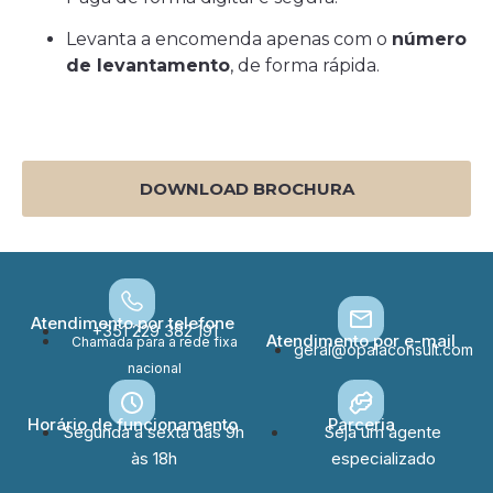
Levanta a encomenda apenas com o
número
de levantamento
, de forma rápida.
DOWNLOAD BROCHURA
Atendimento por telefone
+351 229 382 191
Atendimento por e-mail
Chamada para a rede fixa
geral@opalaconsult.com
nacional
Horário de funcionamento
Parceria
Segunda a sexta das 9h
Seja um agente
às 18h
especializado